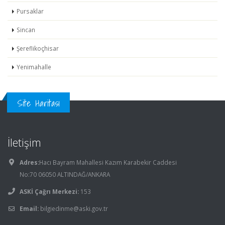
Pursaklar
Sincan
Şereflikoçhisar
Yenimahalle
Site Haritası
İletişim
Adres:
Hacı Bayram Mahallesi Kazım Karabekir Caddesi
No:70 06050 ALTINDAĞ/ANKARA
ASKİ Çağrı Merkezi:
153
Email:
bilgiedinme@aski.gov.tr