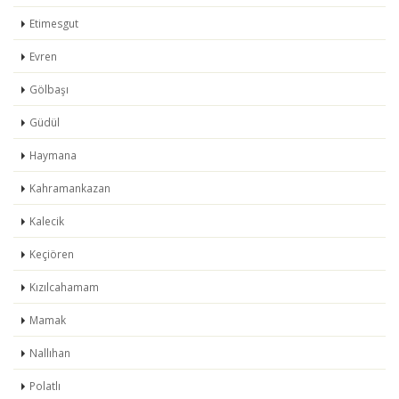
Etimesgut
Evren
Gölbaşı
Güdül
Haymana
Kahramankazan
Kalecik
Keçiören
Kızılcahamam
Mamak
Nallıhan
Polatlı