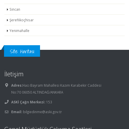
Sincan
Şereflikoçhisar
Yenimahalle
Site Haritası
İletişim
Adres:
Hacı Bayram Mahallesi Kazım Karabekir Caddesi
No:70 06050 ALTINDAĞ/ANKARA
ASKİ Çağrı Merkezi:
153
Email:
bilgiedinme@aski.gov.tr