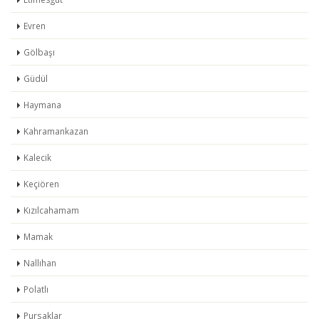
Evren
Gölbaşı
Güdül
Haymana
Kahramankazan
Kalecik
Keçiören
Kızılcahamam
Mamak
Nallıhan
Polatlı
Pursaklar