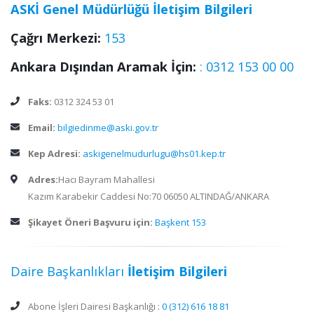
ASKİ Genel Müdürlüğü İletişim Bilgileri
Çağrı Merkezi:
153
Ankara Dışından Aramak İçin:
: 0312 153 00 00
Faks:
0312 324 53 01
Email:
bilgiedinme@aski.gov.tr
Kep Adresi:
askigenelmudurlugu@hs01.kep.tr
Adres:
Hacı Bayram Mahallesi
Kazım Karabekir Caddesi No:70 06050 ALTINDAĞ/ANKARA
Şikayet Öneri Başvuru için:
Başkent 153
Daire Başkanlıkları
İletişim Bilgileri
Abone İşleri Dairesi Başkanlığı :
0 (312) 616 18 81