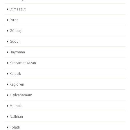
Etimesgut
Evren
Gölbaşı
Güdül
Haymana
Kahramankazan
Kalecik
Keçiören
Kızılcahamam
Mamak
Nallıhan
Polatlı