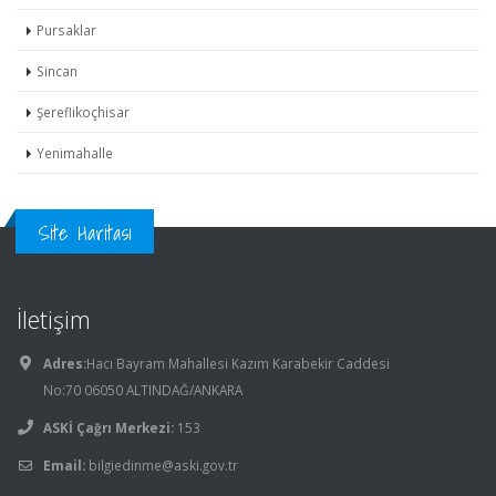
Pursaklar
Sincan
Şereflikoçhisar
Yenimahalle
Site Haritası
İletişim
Adres:
Hacı Bayram Mahallesi Kazım Karabekir Caddesi
No:70 06050 ALTINDAĞ/ANKARA
ASKİ Çağrı Merkezi:
153
Email:
bilgiedinme@aski.gov.tr