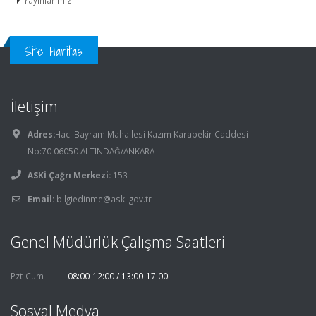
Site Haritası
İletişim
Adres:
Hacı Bayram Mahallesi Kazım Karabekir Caddesi
No:70 06050 ALTINDAĞ/ANKARA
ASKİ Çağrı Merkezi:
153
Email:
bilgiedinme@aski.gov.tr
Genel Müdürlük Çalışma Saatleri
Pzt-Cum
08:00-12:00 / 13:00-17:00
Sosyal Medya