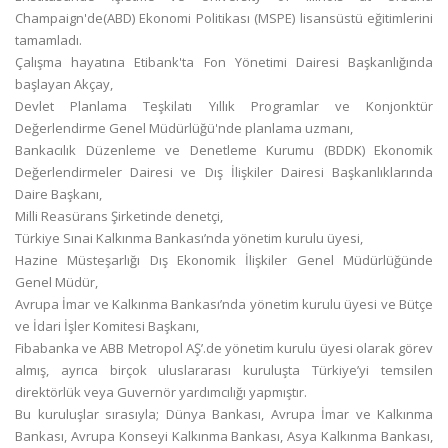
Champaign'de(ABD) Ekonomi Politikası (MSPE) lisansüstü eğitimlerini
tamamladı.
Çalışma hayatına Etibank'ta Fon Yönetimi Dairesi Başkanlığında
başlayan Akçay,
Devlet Planlama Teşkilatı Yıllık Programlar ve Konjonktür
Değerlendirme Genel Müdürlüğü'nde planlama uzmanı,
Bankacılık Düzenleme ve Denetleme Kurumu (BDDK) Ekonomik
Değerlendirmeler Dairesi ve Dış İlişkiler Dairesi Başkanlıklarında
Daire Başkanı,
Milli Reasürans Şirketinde denetçi,
Türkiye Sınai Kalkınma Bankası’nda yönetim kurulu üyesi,
Hazine Müsteşarlığı Dış Ekonomik İlişkiler Genel Müdürlüğünde
Genel Müdür,
Avrupa İmar ve Kalkınma Bankası’nda yönetim kurulu üyesi ve Bütçe
ve İdari İşler Komitesi Başkanı,
Fibabanka ve ABB Metropol AŞ’.de yönetim kurulu üyesi olarak görev
almış, ayrıca birçok uluslararası kuruluşta Türkiye’yi temsilen
direktörlük veya Guvernör yardımcılığı yapmıştır.
Bu kuruluşlar sırasıyla; Dünya Bankası, Avrupa İmar ve Kalkınma
Bankası, Avrupa Konseyi Kalkınma Bankası, Asya Kalkınma Bankası,