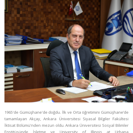
1965'de Gümüşhane'de doğdu. İlk ve Orta öğretimini Gümüşhane’de
tamamlayan Akçay, Ankara Üniversitesi Siyasal Bilgiler Fakültesi
İktisat Bölümü'nden mezun oldu. Ankara Üniversitesi Sosyal Bilimler
Enstitüsünde İşletme ve University of Illinois at Urbana