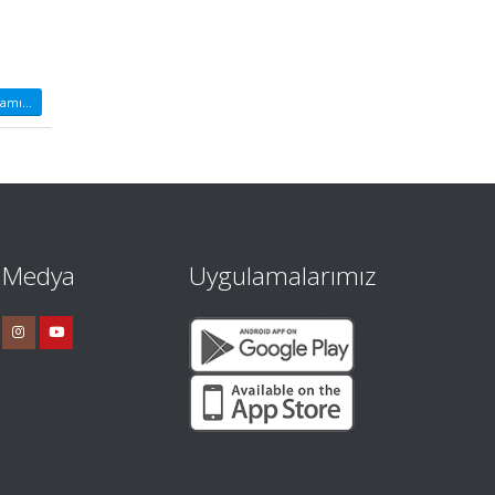
amı...
l Medya
Uygulamalarımız