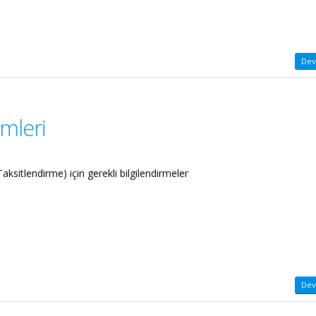
Dev
emleri
aksitlendirme) için gerekli bilgilendirmeler
Dev