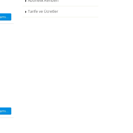
Abonelik Rehberi
Tarife ve Ücretler
amı...
amı...