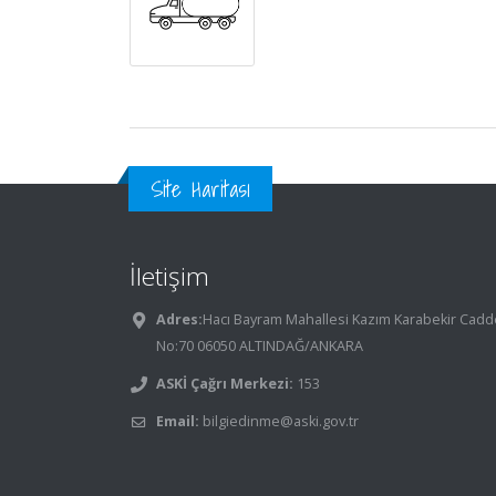
Site Haritası
İletişim
Adres:
Hacı Bayram Mahallesi Kazım Karabekir Cadd
No:70 06050 ALTINDAĞ/ANKARA
ASKİ Çağrı Merkezi:
153
Email:
bilgiedinme@aski.gov.tr