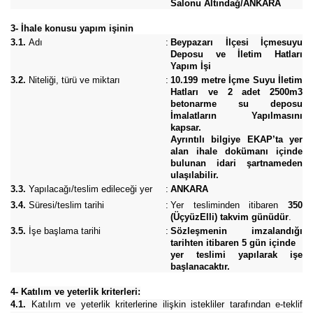
Salonu Altındağ/ANKARA
3- İhale konusu yapım işinin
3.1.
Adı
:
Beypazarı İlçesi İçmesuyu
Deposu ve İletim Hatları
Yapım İşi
3.2.
Niteliği, türü ve miktarı
:
10.199 metre İçme Suyu İletim
Hatları ve 2 adet 2500m3
betonarme su deposu
İmalatların Yapılmasını
kapsar.
Ayrıntılı bilgiye EKAP’ta yer
alan ihale dokümanı içinde
bulunan idari şartnameden
ulaşılabilir.
3.3.
Yapılacağı/teslim edileceği yer
:
ANKARA
3.4.
Süresi/teslim tarihi
:
Yer tesliminden itibaren
350
(ÜçyüzElli) takvim günüdür
.
3.5.
İşe başlama tarihi
:
Sözleşmenin imzalandığı
tarihten itibaren 5 gün içinde
yer teslimi yapılarak işe
başlanacaktır.
4- Katılım ve yeterlik kriterleri:
4.1.
Katılım ve yeterlik kriterlerine ilişkin istekliler tarafından e-teklif