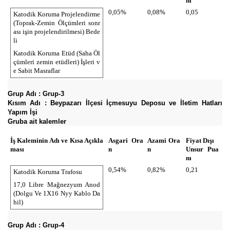
nı
0,05%
0,08%
0,05
Katodik Koruma Projelendirme
(Toprak-Zemin Ölçümleri sonr
ası işin projelendirilmesi) Bede
li
Katodik Koruma Etüd (Saha Öl
çümleri zemin etüdleri) İşleri v
e Sabit Masraflar
Grup Adı : Grup-3
Kısım Adı : Beypazarı İlçesi İçmesuyu Deposu ve İletim Hatları
Yapım İşi
Gruba ait kalemler
İş Kaleminin Adı ve Kısa Açıkla
Asgari Ora
Azami Ora
Fiyat Dışı
ması
n
n
Unsur Pua
nı
0,54%
0,82%
0,21
Katodik Koruma Trafosu
17,0 Libre Mağnezyum Anod
(Dolgu Ve 1X16 Nyy Kablo Da
hil)
Grup Adı : Grup-4