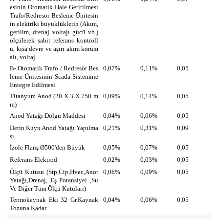
esinin Otomatik Hale Getirilmesi
Trafo/Redresör Besleme Ünitesin
in elektriki büyüklüklerin (Akım,
gerilim, drenaj voltajı gücü vb.)
ölçülerek sabit referans kontroll
ü, kısa devre ve aşırı akım korum
alı, voltaj
B- Otomatik Trafo / Redresör Bes
0,07%
0,11%
0,05
leme Ünitesinin Scada Sistemine
Entegre Edilmesi
Titanyum Anod (20 X 3 X 750 m
0,09%
0,14%
0,05
m)
Anod Yatağı Dolgu Maddesi
0,04%
0,06%
0,05
Derin Kuyu Anod Yatağı Yapılma
0,21%
0,31%
0,09
sı
İzole Flanş Ø500'den Büyük
0,05%
0,07%
0,05
Referans Elektrod
0,02%
0,03%
0,05
Ölçü Kutusu (Stp,Ctp,Hvac,Anot
0,06%
0,09%
0,05
Yatağı,Drenaj, Eş Potansiyel ,Su
Ve Diğer Tüm Ölçü Kutuları)
Termokaynak Eki 32 Gr.Kaynak
0,04%
0,06%
0,05
Tozuna Kadar