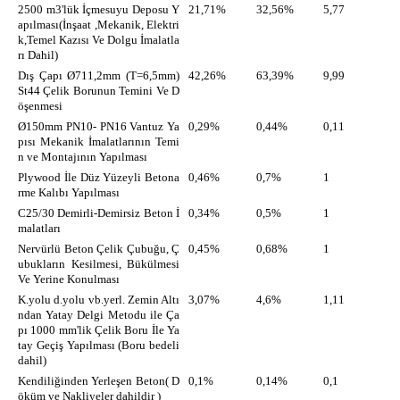
2500 m3'lük İçmesuyu Deposu Y
21,71%
32,56%
5,77
apılması(İnşaat ,Mekanik, Elektri
k,Temel Kazısı Ve Dolgu İmalatla
rı Dahil)
Dış Çapı Ø711,2mm (T=6,5mm)
42,26%
63,39%
9,99
St44 Çelik Borunun Temini Ve D
öşenmesi
Ø150mm PN10- PN16 Vantuz Ya
0,29%
0,44%
0,11
pısı Mekanik İmalatlarının Temi
n ve Montajının Yapılması
Plywood İle Düz Yüzeyli Betona
0,46%
0,7%
1
rme Kalıbı Yapılması
C25/30 Demirli-Demirsiz Beton İ
0,34%
0,5%
1
malatları
Nervürlü Beton Çelik Çubuğu, Ç
0,45%
0,68%
1
ubukların Kesilmesi, Bükülmesi
Ve Yerine Konulması
K.yolu d.yolu vb.yerl. Zemin Altı
3,07%
4,6%
1,11
ndan Yatay Delgi Metodu ile Ça
pı 1000 mm'lik Çelik Boru İle Ya
tay Geçiş Yapılması (Boru bedeli
dahil)
Kendiliğinden Yerleşen Beton( D
0,1%
0,14%
0,1
öküm ve Nakliyeler dahildir )