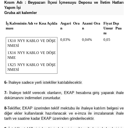
Kısım Adı : Beypazarı İlçesi İçmesuyu Deposu ve İletim Hatları
Yapım İşi
Gruba ait kalemler
İş Kaleminin Adı ve Kısa Açıkla
Asgari Ora
Azami Ora
Fiyat Dışı
ması
n
n
Unsur Pua
nı
0,03%
0,04%
0,05
1X10 NYY KABLO VE DÖŞE
NMESİ
1X16 NYY KABLO VE DÖŞE
NME
1X25 NYY KABLO VE DÖŞE
NMESİ
6-
İhaleye sadece yerli istekliler katılabilecektir.
7-
İhaleye teklif verecek olanların, EKAP hesabına giriş yaparak ihale
dokümanını indirmeleri zorunludur.
8-
Teklifler, EKAP üzerinden teklif mektubu ile ihaleye katılım belgesi ve
diğer ekler kullanılarak hazırlanacak ve e-imza ile imzalanarak ihale
tarih ve saatine kadar EKAP üzerinden gönderilecektir.