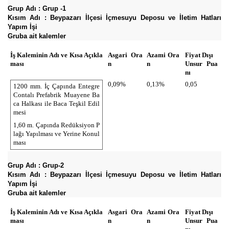
Grup Adı : Grup -1
Kısım Adı : Beypazarı İlçesi İçmesuyu Deposu ve İletim Hatları
Yapım İşi
Gruba ait kalemler
İş Kaleminin Adı ve Kısa Açıkla
Asgari Ora
Azami Ora
Fiyat Dışı
ması
n
n
Unsur Pua
nı
0,09%
0,13%
0,05
1200 mm. İç Çapında Entegre
Contalı Prefabrik Muayene Ba
ca Halkası ile Baca Teşkil Edil
mesi
1,60 m. Çapında Redüksiyon P
lağı Yapılması ve Yerine Konul
ması
Grup Adı : Grup-2
Kısım Adı : Beypazarı İlçesi İçmesuyu Deposu ve İletim Hatları
Yapım İşi
Gruba ait kalemler
İş Kaleminin Adı ve Kısa Açıkla
Asgari Ora
Azami Ora
Fiyat Dışı
ması
n
n
Unsur Pua