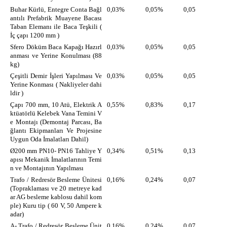
Buhar Kürlü, Entegre Conta Bağl
0,03%
0,05%
0,05
antılı Prefabrik Muayene Bacası
Taban Elemanı ile Baca Teşkili (
İç çapı 1200 mm )
Sfero Döküm Baca Kapağı Hazırl
0,03%
0,05%
0,05
anması ve Yerine Konulması (88
kg)
Çeşitli Demir İşleri Yapılması Ve
0,03%
0,05%
0,05
Yerine Konması ( Nakliyeler dahi
ldir )
Çapı 700 mm, 10 Atü, Elektrik A
0,55%
0,83%
0,17
ktüatörlü Kelebek Vana Temini V
e Montajı (Demontaj Parcası, Ba
ğlantı Ekipmanları Ve Projesine
Uygun Oda İmalatları Dahil)
Ø200 mm PN10- PN16 Tahliye Y
0,34%
0,51%
0,13
apısı Mekanik İmalatlarının Temi
n ve Montajının Yapılması
Trafo / Redresör Besleme Ünitesi
0,16%
0,24%
0,07
(Topraklaması ve 20 metreye kad
ar AG besleme kablosu dahil kom
ple) Kuru tip ( 60 V, 50 Ampere k
adar)
A- Trafo / Redresör Besleme Ünit
0,16%
0,24%
0,07