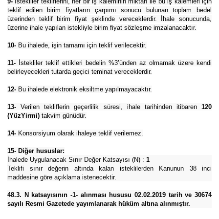
9-
İstekliler tekliflerini, her bir iş kaleminin miktarı ile bu iş kalemleri için
teklif edilen birim fiyatların çarpımı sonucu bulunan toplam bedel
üzerinden teklif birim fiyat şeklinde vereceklerdir. İhale sonucunda,
üzerine ihale yapılan istekliyle birim fiyat sözleşme imzalanacaktır.
10-
Bu ihalede, işin tamamı için teklif verilecektir.
11-
İstekliler teklif ettikleri bedelin %3’ünden az olmamak üzere kendi
belirleyecekleri tutarda geçici teminat vereceklerdir.
12-
Bu ihalede elektronik eksiltme yapılmayacaktır.
13-
Verilen tekliflerin geçerlilik süresi, ihale tarihinden itibaren
120
(YüzYirmi)
takvim günüdür.
14-
Konsorsiyum olarak ihaleye teklif verilemez.
15- Diğer hususlar:
İhalede Uygulanacak Sınır Değer Katsayısı (N) :
1
Teklifi sınır değerin altında kalan isteklilerden Kanunun 38 inci
maddesine göre açıklama istenecektir.
48.3. N katsayısının -1- alınması hususu 02.02.2019 tarih ve 30674
sayılı Resmi Gazetede yayımlanarak hüküm altına alınmıştır.