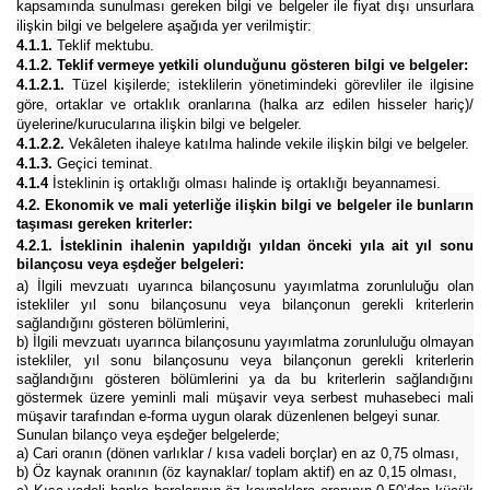
kapsamında sunulması gereken bilgi ve belgeler ile fiyat dışı unsurlara
ilişkin bilgi ve belgelere aşağıda yer verilmiştir:
4.1.1.
Teklif mektubu.
4.1.2. Teklif vermeye yetkili olunduğunu gösteren bilgi ve belgeler:
4.1.2.1.
Tüzel kişilerde; isteklilerin yönetimindeki görevliler ile ilgisine
göre, ortaklar ve ortaklık oranlarına (halka arz edilen hisseler hariç)/
üyelerine/kurucularına ilişkin bilgi ve belgeler.
4.1.2.2.
Vekâleten ihaleye katılma halinde vekile ilişkin bilgi ve belgeler.
4.1.3.
Geçici teminat.
4.1.4
İsteklinin iş ortaklığı olması halinde iş ortaklığı beyannamesi.
4.2. Ekonomik ve mali yeterliğe ilişkin bilgi ve belgeler ile bunların
taşıması gereken kriterler:
4.2.1. İsteklinin ihalenin yapıldığı yıldan önceki yıla ait yıl sonu
bilançosu veya eşdeğer belgeleri:
a) İlgili mevzuatı uyarınca bilançosunu yayımlatma zorunluluğu olan
istekliler yıl sonu bilançosunu veya bilançonun gerekli kriterlerin
sağlandığını gösteren bölümlerini,
b) İlgili mevzuatı uyarınca bilançosunu yayımlatma zorunluluğu olmayan
istekliler, yıl sonu bilançosunu veya bilançonun gerekli kriterlerin
sağlandığını gösteren bölümlerini ya da bu kriterlerin sağlandığını
göstermek üzere yeminli mali müşavir veya serbest muhasebeci mali
müşavir tarafından e-forma uygun olarak düzenlenen belgeyi sunar.
Sunulan bilanço veya eşdeğer belgelerde;
a) Cari oranın (dönen varlıklar / kısa vadeli borçlar) en az 0,75 olması,
b) Öz kaynak oranının (öz kaynaklar/ toplam aktif) en az 0,15 olması,