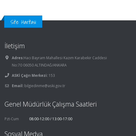
Site Haritası
İletişim
Adres:
Hacı Bayram Mahallesi Kazım Karabekir Caddesi
No:70 06050 ALTINDAĞ/ANKARA
ASKİ Çağrı Merkezi:
153
Email:
bilgiedinme@aski.gov.tr
Genel Müdürlük Çalışma Saatleri
Pzt-Cum
08:00-12:00 / 13:00-17:00
Sosyal Medya