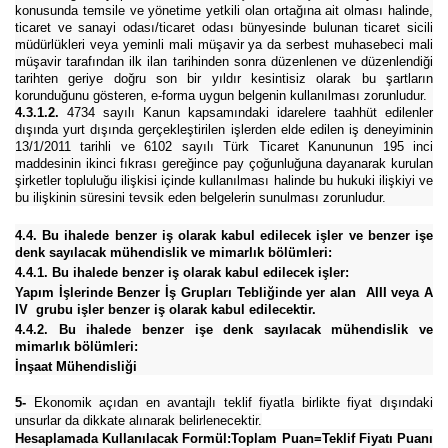
konusunda temsile ve yönetime yetkili olan ortağına ait olması halinde,
ticaret ve sanayi odası/ticaret odası bünyesinde bulunan ticaret sicili
müdürlükleri veya yeminli mali müşavir ya da serbest muhasebeci mali
müşavir tarafından ilk ilan tarihinden sonra düzenlenen ve düzenlendiği
tarihten geriye doğru son bir yıldır kesintisiz olarak bu şartların
korunduğunu gösteren, e-forma uygun belgenin kullanılması zorunludur.
4.3.1.2.
4734 sayılı Kanun kapsamındaki idarelere taahhüt edilenler
dışında yurt dışında gerçekleştirilen işlerden elde edilen iş deneyiminin
13/1/2011 tarihli ve 6102 sayılı Türk Ticaret Kanununun 195 inci
maddesinin ikinci fıkrası gereğince pay çoğunluğuna dayanarak kurulan
şirketler topluluğu ilişkisi içinde kullanılması halinde bu hukuki ilişkiyi ve
bu ilişkinin süresini tevsik eden belgelerin sunulması zorunludur.
4.4. Bu ihalede benzer iş olarak kabul edilecek işler ve benzer işe
denk sayılacak mühendislik ve mimarlık bölümleri:
4.4.1. Bu ihalede benzer iş olarak kabul edilecek işler:
Yapım İşlerinde Benzer İş Grupları Tebliğinde yer alan AIII veya A
IV grubu işler benzer iş olarak kabul edilecektir.
4.4.2. Bu ihalede benzer işe denk sayılacak mühendislik ve
mimarlık bölümleri:
İnşaat Mühendisliği
5-
Ekonomik açıdan en avantajlı teklif fiyatla birlikte fiyat dışındaki
unsurlar da dikkate alınarak belirlenecektir.
Hesaplamada Kullanılacak Formül:Toplam Puan=Teklif Fiyatı Puanı