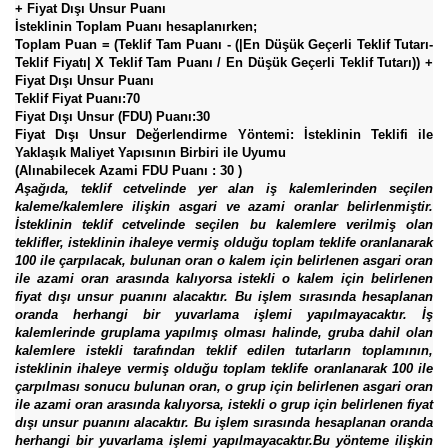
+ Fiyat Dışı Unsur Puanı
İsteklinin Toplam Puanı hesaplanırken;
Toplam Puan = (Teklif Tam Puanı - (|En Düşük Geçerli Teklif Tutarı-
Teklif Fiyatı| X Teklif Tam Puanı / En Düşük Geçerli Teklif Tutarı)) +
Fiyat Dışı Unsur Puanı
Teklif Fiyat Puanı:70
Fiyat Dışı Unsur (FDU) Puanı:30
Fiyat Dışı Unsur Değerlendirme Yöntemi: İsteklinin Teklifi ile
Yaklaşık Maliyet Yapısının Birbiri ile Uyumu
(Alınabilecek Azami FDU Puanı : 30 )
Aşağıda, teklif cetvelinde yer alan iş kalemlerinden seçilen
kaleme/kalemlere ilişkin asgari ve azami oranlar belirlenmiştir.
İsteklinin teklif cetvelinde seçilen bu kalemlere verilmiş olan
teklifler, isteklinin ihaleye vermiş olduğu toplam teklife oranlanarak
100 ile çarpılacak, bulunan oran o kalem için belirlenen asgari oran
ile azami oran arasında kalıyorsa istekli o kalem için belirlenen
fiyat dışı unsur puanını alacaktır. Bu işlem sırasında hesaplanan
oranda herhangi bir yuvarlama işlemi yapılmayacaktır. İş
kalemlerinde gruplama yapılmış olması halinde, gruba dahil olan
kalemlere istekli tarafından teklif edilen tutarların toplamının,
isteklinin ihaleye vermiş olduğu toplam teklife oranlanarak 100 ile
çarpılması sonucu bulunan oran, o grup için belirlenen asgari oran
ile azami oran arasında kalıyorsa, istekli o grup için belirlenen fiyat
dışı unsur puanını alacaktır. Bu işlem sırasında hesaplanan oranda
herhangi bir yuvarlama işlemi yapılmayacaktır.Bu yönteme ilişkin