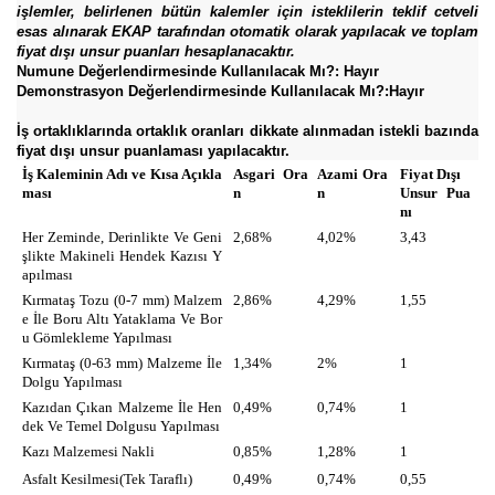
işlemler, belirlenen bütün kalemler için isteklilerin teklif cetveli
esas alınarak EKAP tarafından otomatik olarak yapılacak ve toplam
fiyat dışı unsur puanları hesaplanacaktır.
Numune Değerlendirmesinde Kullanılacak Mı?: Hayır
Demonstrasyon Değerlendirmesinde Kullanılacak Mı?:Hayır
İş ortaklıklarında ortaklık oranları dikkate alınmadan istekli bazında
fiyat dışı unsur puanlaması yapılacaktır.
İş Kaleminin Adı ve Kısa Açıkla
Asgari Ora
Azami Ora
Fiyat Dışı
ması
n
n
Unsur Pua
nı
Her Zeminde, Derinlikte Ve Geni
2,68%
4,02%
3,43
şlikte Makineli Hendek Kazısı Y
apılması
Kırmataş Tozu (0-7 mm) Malzem
2,86%
4,29%
1,55
e İle Boru Altı Yataklama Ve Bor
u Gömlekleme Yapılması
Kırmataş (0-63 mm) Malzeme İle
1,34%
2%
1
Dolgu Yapılması
Kazıdan Çıkan Malzeme İle Hen
0,49%
0,74%
1
dek Ve Temel Dolgusu Yapılması
Kazı Malzemesi Nakli
0,85%
1,28%
1
Asfalt Kesilmesi(Tek Taraflı)
0,49%
0,74%
0,55