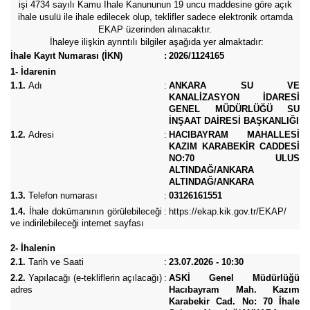
işi 4734 sayılı Kamu İhale Kanununun 19 uncu maddesine göre açık
ihale usulü ile ihale edilecek olup, teklifler sadece elektronik ortamda
EKAP üzerinden alınacaktır.
İhaleye ilişkin ayrıntılı bilgiler aşağıda yer almaktadır:
İhale Kayıt Numarası (İKN)
:
2026/1124165
1- İdarenin
1.1.
Adı
:
ANKARA SU VE
KANALİZASYON İDARESİ
GENEL MÜDÜRLÜĞÜ SU
İNŞAAT DAİRESİ BAŞKANLIĞI
1.2.
Adresi
:
HACIBAYRAM MAHALLESİ
KAZIM KARABEKİR CADDESİ
NO:70 ULUS
ALTINDAĞ/ANKARA
ALTINDAĞ/ANKARA
1.3.
Telefon numarası
:
03126161551
1.4.
İhale dokümanının görülebileceği
:
https://ekap.kik.gov.tr/EKAP/
ve indirilebileceği internet sayfası
2- İhalenin
2.1.
Tarih ve Saati
:
23.07.2026 - 10:30
2.2.
Yapılacağı (e-tekliflerin açılacağı)
:
ASKİ Genel Müdürlüğü
adres
Hacıbayram Mah. Kazım
Karabekir Cad. No: 70 İhale