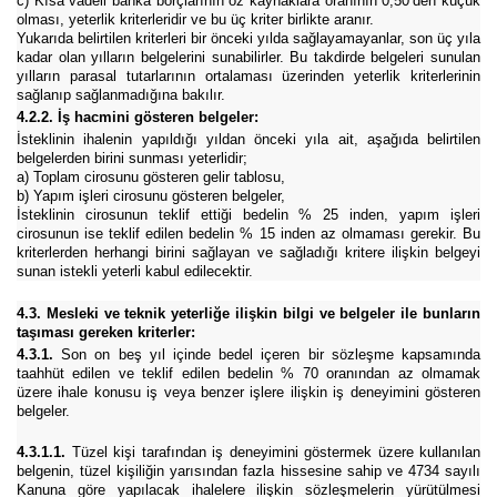
c) Kısa vadeli banka borçlarının öz kaynaklara oranının 0,50’den küçük
olması, yeterlik kriterleridir ve bu üç kriter birlikte aranır.
Yukarıda belirtilen kriterleri bir önceki yılda sağlayamayanlar, son üç yıla
kadar olan yılların belgelerini sunabilirler. Bu takdirde belgeleri sunulan
yılların parasal tutarlarının ortalaması üzerinden yeterlik kriterlerinin
sağlanıp sağlanmadığına bakılır.
4.2.2. İş hacmini gösteren belgeler:
İsteklinin ihalenin yapıldığı yıldan önceki yıla ait, aşağıda belirtilen
belgelerden birini sunması yeterlidir;
a) Toplam cirosunu gösteren gelir tablosu,
b) Yapım işleri cirosunu gösteren belgeler,
İsteklinin cirosunun teklif ettiği bedelin % 25 inden, yapım işleri
cirosunun ise teklif edilen bedelin % 15 inden az olmaması gerekir. Bu
kriterlerden herhangi birini sağlayan ve sağladığı kritere ilişkin belgeyi
sunan istekli yeterli kabul edilecektir.
4.3. Mesleki ve teknik yeterliğe ilişkin bilgi ve belgeler ile bunların
taşıması gereken kriterler:
4.3.1.
Son on beş yıl içinde bedel içeren bir sözleşme kapsamında
taahhüt edilen ve teklif edilen bedelin % 70 oranından az olmamak
üzere ihale konusu iş veya benzer işlere ilişkin iş deneyimini gösteren
belgeler.
4.3.1.1.
Tüzel kişi tarafından iş deneyimini göstermek üzere kullanılan
belgenin, tüzel kişiliğin yarısından fazla hissesine sahip ve 4734 sayılı
Kanuna göre yapılacak ihalelere ilişkin sözleşmelerin yürütülmesi