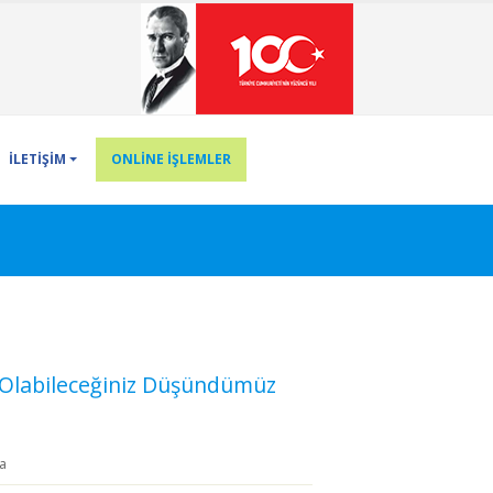
İLETİŞİM
ONLİNE İŞLEMLER
ı Olabileceğiniz Düşündümüz
a