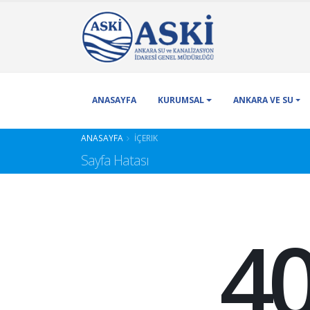
ANASAYFA
KURUMSAL
ANKARA VE SU
ANASAYFA
İÇERIK
Sayfa Hatası
4