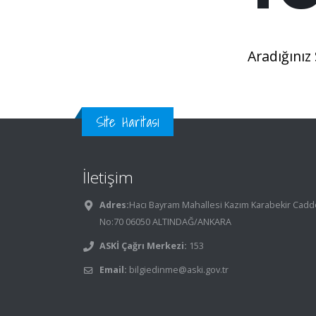
Aradığını
Site Haritası
İletişim
Adres:
Hacı Bayram Mahallesi Kazım Karabekir Cadd
No:70 06050 ALTINDAĞ/ANKARA
ASKİ Çağrı Merkezi:
153
Email:
bilgiedinme@aski.gov.tr