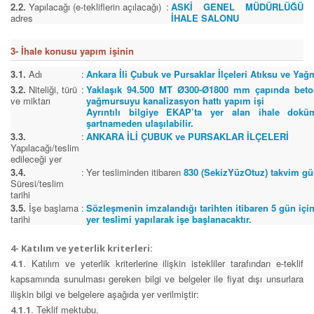
2.2.
Yapılacağı (e-tekliflerin açılacağı)
:
ASKİ GENEL MÜDÜRLÜĞÜ
adres
İHALE SALONU
3- İhale konusu yapım işinin
3.1.
Adı
:
Ankara İli Çubuk ve Pursaklar İlçeleri Atıksu ve Yağ
3.2.
Niteliği, türü
:
Yaklaşık 94.500 MT Ø300-Ø1800 mm çapında beton
ve miktarı
yağmursuyu kanalizasyon hattı yapım işi
Ayrıntılı bilgiye EKAP’ta yer alan ihale dokü
şartnameden ulaşılabilir.
3.3.
:
ANKARA İLİ ÇUBUK ve PURSAKLAR İLÇELERİ
Yapılacağı/teslim
edileceği yer
3.4.
:
Yer tesliminden itibaren
830 (SekizYüzOtuz) takvim g
Süresi/teslim
tarihi
3.5.
İşe başlama
:
Sözleşmenin imzalandığı tarihten itibaren
5
gün içi
tarihi
yer teslimi yapılarak işe başlanacaktır.
4- Katılım ve yeterlik kriterleri:
Katılım ve yeterlik kriterlerine ilişkin istekliler tarafından e-teklif
4.1.
kapsamında sunulması gereken bilgi ve belgeler ile fiyat dışı unsurlara
ilişkin bilgi ve belgelere aşağıda yer verilmiştir:
Teklif mektubu.
4.1.1.