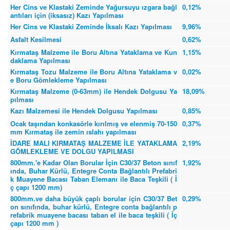
Her Cins ve Klastaki Zeminde Yağursuyu ızgara bağl
0,12%
antıları için (iksasız) Kazı Yapılması
Her Cins ve Klastaki Zeminde İksalı Kazı Yapılması
9,96%
Asfalt Kesilmesi
0,62%
Kırmataş Malzeme ile Boru Altına Yataklama ve Kun
1,15%
daklama Yapılması
Kırmataş Tozu Malzeme ile Boru Altına Yataklama v
0,02%
e Boru Gömlekleme Yapılması
Kırmataş Malzeme (0-63mm) ile Hendek Dolgusu Ya
18,09%
pılması
Kazı Malzemesi ile Hendek Dolgusu Yapılması
0,85%
Ocak taşından konkasörle kırılmış ve elenmiş 70-150
0,37%
mm Kırmataş ile zemin ıslahı yapılması
İDARE MALI KIRMATAŞ MALZEME İLE YATAKLAMA
2,19%
GÖMLEKLEME VE DOLGU YAPILMASI
800mm.'e Kadar Olan Borular İçin C30/37 Beton sınıf
1,92%
ında, Buhar Kürlü, Entegre Conta Bağlantılı Prefabri
k Muayene Bacası Taban Elemanı ile Baca Teşkili ( İ
ç çapı 1200 mm)
800mm.ve daha büyük çaplı borular için C30/37 Bet
0,29%
on sınıfında, buhar kürlü, Entegre conta bağlantılı p
refabrik muayene bacası taban el ile baca teşkili ( İç
çapı 1200 mm )