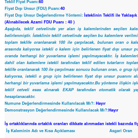
Teklif Fiyat Puanı:
60
Fiyat Dışı Unsur (FDU) Puanı:
40
Fiyat Dışı Unsur Değerlendirme Yöntemi:
İsteklinin Teklifi ile Yaklaş
(Alınabilecek Azami FDU Puanı : 40 )
Aşağıda, teklif cetvelinde yer alan iş kalemlerinden seçilen kal
belirlenmiştir. İsteklinin teklif cetvelinde seçilen bu kalemlere verilm
toplam teklife oranlanarak 100 ile çarpılacak, bulunan oran o kal
arasında kalıyorsa istekli o kalem için belirlenen fiyat dışı unsur 
oranda herhangi bir yuvarlama işlemi yapılmayacaktır. İş kalemle
dahil olan kalemlere istekli tarafından teklif edilen tutarların top
teklife oranlanarak 100 ile çarpılması sonucu bulunan oran, o grup iç
kalıyorsa, istekli o grup için belirlenen fiyat dışı unsur puanını 
herhangi bir yuvarlama işlemi yapılmayacaktır.Bu yönteme ilişkin işle
teklif cetveli esas alınarak EKAP tarafından otomatik olarak y
hesaplanacaktır.
Numune Değerlendirmesinde Kullanılacak Mı?:
Hayır
Demonstrasyon Değerlendirmesinde Kullanılacak Mı?:
Hayır
İş ortaklıklarında ortaklık oranları dikkate alınmadan istekli bazında f
İş Kaleminin Adı ve Kısa Açıklaması
Asgari Oran