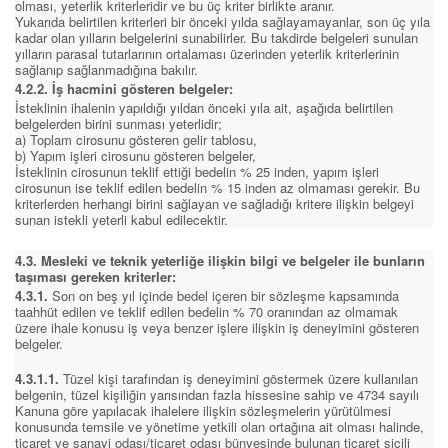
olması, yeterlik kriterleridir ve bu üç kriter birlikte aranır.
Yukarıda belirtilen kriterleri bir önceki yılda sağlayamayanlar, son üç yıla
kadar olan yılların belgelerini sunabilirler. Bu takdirde belgeleri sunulan
yılların parasal tutarlarının ortalaması üzerinden yeterlik kriterlerinin
sağlanıp sağlanmadığına bakılır.
4.2.2. İş hacmini gösteren belgeler:
İsteklinin ihalenin yapıldığı yıldan önceki yıla ait, aşağıda belirtilen
belgelerden birini sunması yeterlidir;
a) Toplam cirosunu gösteren gelir tablosu,
b) Yapım işleri cirosunu gösteren belgeler,
İsteklinin cirosunun teklif ettiği bedelin % 25 inden, yapım işleri
cirosunun ise teklif edilen bedelin % 15 inden az olmaması gerekir. Bu
kriterlerden herhangi birini sağlayan ve sağladığı kritere ilişkin belgeyi
sunan istekli yeterli kabul edilecektir.
4.3. Mesleki ve teknik yeterliğe ilişkin bilgi ve belgeler ile bunların
taşıması gereken kriterler:
4.3.1.
Son on beş yıl içinde bedel içeren bir sözleşme kapsamında
taahhüt edilen ve teklif edilen bedelin % 70 oranından az olmamak
üzere ihale konusu iş veya benzer işlere ilişkin iş deneyimini gösteren
belgeler.
4.3.1.1.
Tüzel kişi tarafından iş deneyimini göstermek üzere kullanılan
belgenin, tüzel kişiliğin yarısından fazla hissesine sahip ve 4734 sayılı
Kanuna göre yapılacak ihalelere ilişkin sözleşmelerin yürütülmesi
konusunda temsile ve yönetime yetkili olan ortağına ait olması halinde,
ticaret ve sanayi odası/ticaret odası bünyesinde bulunan ticaret sicili