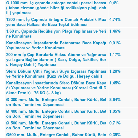
Ø 1000 mm. iç çapında entegre contalı parsel bacası
0,4%
( taban elemanı,gövde bileziği,redüksiyon plağı dah
il ) yapılması
1200 mm. İç Çapında Entegre Contalı Prefabrik Mua
4,74%
yene Baca Halkası ile Baca Teşkil Edilmesi
1,60 m. Çapında Redüksiyon Plağı Yapılması ve Yeri
1,46%
ne Konulması
Kanalizasyon İnşaatlarında Betonarme Baca Kapağı
0,01%
Yapılması ve Yerine Konulması
200 mm İç Çap Borularla Atıksu Abone ve Yağmursu
1,17%
yu Izgara Bağlantılarının ( Kazı, Dolgu, Nakiller, Bor
u Herşey Dahil ) Yapılması
Sfero Döküm Çiftli Yağmur Suyu Izgarası Yapılması
1,28%
ve Yerine Konulması (Kazı ve Dolgu, Herşey dahil)
Kanalizasyon İnşaatlarında Sfero Döküm Baca Kapa
1,45%
ğı Yapılması ve Yerine Konulması (Küresel Grafitli D
ökme Demir) - 75 KG (+-3 kg)
Ø 300 mm. Muflu, Entegre Contalı, Buhar Kürlü, Bet
8,64%
on Boru Temini ve Döşenmesi
Ø 400 mm. Muflu, Entegre Contalı, Buhar Kürlü, Bet
1,05%
on Boru Temini ve Döşenmesi
Ø 500 mm. Muflu, Entegre Contalı, Buhar Kürlü, Bet
0,71%
on Boru Temini ve Döşenmesi
Ø600 mm. Muflu, Entegre Contalı, Buhar Kürlü, Beto
0,39%