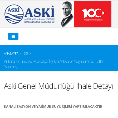
ANASAYFA
İÇERIK
Ankara İli Çubuk ve Pursaklar İlçeleri Atıksu ve Yağmursuyu Hatları
Yapım İşi
Aski Genel Müdürlüğü İhale Detayı
KANALİZASYON VE YAĞMUR SUYU İŞLERİ YAPTIRILACAKTIR