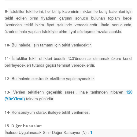
İstekliler tekliflerini, her bir iş kaleminin miktarı ile bu iş kalemleri için
9-
teklif edilen birim fiyatların çarpımı sonucu bulunan toplam bedel
üzerinden teklif birim fiyat şeklinde vereceklerdir. İhale sonucunda,
üzerine ihale yapılan istekliyle birim fiyat sözleşme imzalanacaktır.
Bu ihalede, işin tamamı için teklif verilecektir.
10-
İstekliler teklif ettikleri bedelin %3’ünden az olmamak üzere kendi
11-
belirleyecekleri tutarda geçici teminat vereceklerdir.
Bu ihalede elektronik eksiltme yapılmayacaktır.
12-
Verilen tekliflerin geçerlilik süresi, ihale tarihinden itibaren
120
13-
(YüzYirmi)
takvim günüdür.
Konsorsiyum olarak ihaleye teklif verilemez.
14-
15- Diğer hususlar:
İhalede Uygulanacak Sınır Değer Katsayısı (N) :
1