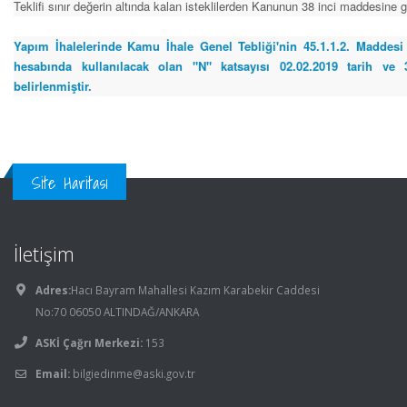
Teklifi sınır değerin altında kalan isteklilerden Kanunun 38 inci maddesine 
Yapım İhalelerinde Kamu İhale Genel Tebliği'nin 45.1.1.2. Maddesi
hesabında kullanılacak olan "N" katsayısı 02.02.2019 tarih ve
belirlenmiştir.
Site Haritası
İletişim
Adres:
Hacı Bayram Mahallesi Kazım Karabekir Caddesi
No:70 06050 ALTINDAĞ/ANKARA
ASKİ Çağrı Merkezi:
153
Email:
bilgiedinme@aski.gov.tr