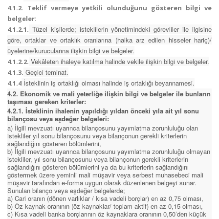
4.1.2. Teklif vermeye yetkili olunduğunu gösteren bilgi ve
belgeler:
Tüzel kişilerde; isteklilerin yönetimindeki görevliler ile ilgisine
4.1.2.1.
göre, ortaklar ve ortaklık oranlarına (halka arz edilen hisseler hariç)/
üyelerine/kurucularına ilişkin bilgi ve belgeler.
Vekâleten ihaleye katılma halinde vekile ilişkin bilgi ve belgeler.
4.1.2.2.
Geçici teminat.
4.1.3.
İsteklinin iş ortaklığı olması halinde iş ortaklığı beyannamesi.
4.1.4
4.2. Ekonomik ve mali yeterliğe ilişkin bilgi ve belgeler ile bunların
taşıması gereken kriterler:
4.2.1. İsteklinin ihalenin yapıldığı yıldan önceki yıla ait yıl sonu
bilançosu veya eşdeğer belgeleri:
a) İlgili mevzuatı uyarınca bilançosunu yayımlatma zorunluluğu olan
istekliler yıl sonu bilançosunu veya bilançonun gerekli kriterlerin
sağlandığını gösteren bölümlerini,
b) İlgili mevzuatı uyarınca bilançosunu yayımlatma zorunluluğu olmayan
istekliler, yıl sonu bilançosunu veya bilançonun gerekli kriterlerin
sağlandığını gösteren bölümlerini ya da bu kriterlerin sağlandığını
göstermek üzere yeminli mali müşavir veya serbest muhasebeci mali
müşavir tarafından e-forma uygun olarak düzenlenen belgeyi sunar.
Sunulan bilanço veya eşdeğer belgelerde;
a) Cari oranın (dönen varlıklar / kısa vadeli borçlar) en az 0,75 olması,
b) Öz kaynak oranının (öz kaynaklar/ toplam aktif) en az 0,15 olması,
c) Kısa vadeli banka borçlarının öz kaynaklara oranının 0,50’den küçük