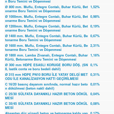
n Boru Temini ve Döşenmesi
Ø 800 mm. Muflu, Entegre Contalı, Buhar Kürlü, Bet
1,52%
onarme Boru Temini ve Döşenmesi
Ø 1000mm. Muflu, Entegre Contalı, Buhar Kürlü, Bet
0,98%
onarme Boru Temini ve Döşenmesi
Ø 1200mm. Muflu, Entegre Contalı, Buhar Kürlü, Bet
0,19%
onarme Boru Temini ve Döşenmesi
Ø 1400 mm. Muflu, Entegre Contalı, Buhar Kürlü, Be
0,67%
tonarme Boru Temini ve Döşenmesi
Ø 1600 mm. Muflu, Entegre Contalı, Buhar Kürlü, Be
2,31%
tonarme Boru Temini ve Döşenmesi
Ø 1800 mm. Lamba Zivanalı, Entegre Contalı, Buhar
1,16%
Kürlü, Betonarme Boru Temini ve Döşenmesi
Ø 300 mm HDPE ESASLI KORUGE BORU DÖŞ. (SN
0,1%
8, lastik conta ve boru bedeli dahil)
Ø 315 mm HDPE PN10 BORU İLE YATAY DELGİ MET
0,31%
ODU İLE KANALİZASYON HATTI GEÇİRİLMESİ
C 16/20 basınç dayanım sınıfında, normal hazır beto
0,01%
n dökülmesi (beton nakli dahil)
C 25/30 SÜLFATA DAYANIKLI HAZIR BETON DÖKÜL
0,04%
MESİ
C 35/45 SÜLFATA DAYANIKLI HAZIR BETON DÖKÜL
0,08%
MESİ
Ahşaptan düz yüzeyli beton ve betonarme kalıbı yap
0,17%