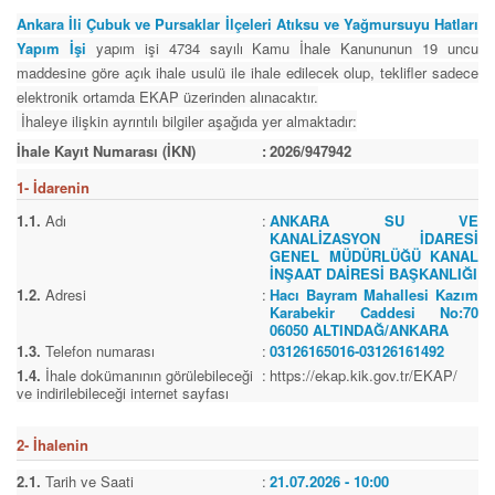
Ankara İli Çubuk ve Pursaklar İlçeleri Atıksu ve Yağmursuyu Hatları
Yapım İşi
yapım işi 4734 sayılı Kamu İhale Kanununun 19 uncu
maddesine göre açık ihale usulü ile ihale edilecek olup, teklifler sadece
elektronik ortamda EKAP üzerinden alınacaktır.
İhaleye ilişkin ayrıntılı bilgiler aşağıda yer almaktadır:
İhale Kayıt Numarası (İKN)
:
2026/947942
1- İdarenin
1.1.
Adı
:
ANKARA SU VE
KANALİZASYON İDARESİ
GENEL MÜDÜRLÜĞÜ KANAL
İNŞAAT DAİRESİ BAŞKANLIĞI
1.2.
Adresi
:
Hacı Bayram Mahallesi Kazım
Karabekir Caddesi No:70
06050 ALTINDAĞ/ANKARA
1.3.
Telefon numarası
:
03126165016-03126161492
1.4.
İhale dokümanının görülebileceği
:
https://ekap.kik.gov.tr/EKAP/
ve indirilebileceği internet sayfası
2- İhalenin
2.1.
Tarih ve Saati
:
21.07.2026 - 10:00