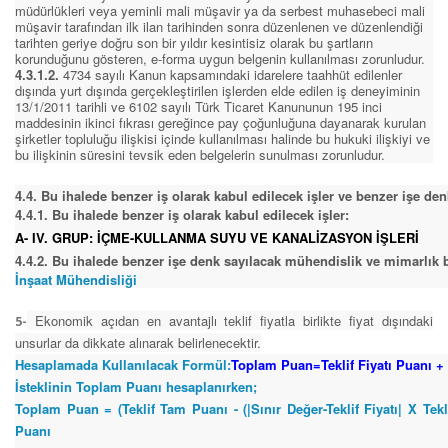
müdürlükleri veya yeminli mali müşavir ya da serbest muhasebeci mali
müşavir tarafından ilk ilan tarihinden sonra düzenlenen ve düzenlendiği
tarihten geriye doğru son bir yıldır kesintisiz olarak bu şartların
korunduğunu gösteren, e-forma uygun belgenin kullanılması zorunludur.
4.3.1.2.
4734 sayılı Kanun kapsamındaki idarelere taahhüt edilenler
dışında yurt dışında gerçekleştirilen işlerden elde edilen iş deneyiminin
13/1/2011 tarihli ve 6102 sayılı Türk Ticaret Kanununun 195 inci
maddesinin ikinci fıkrası gereğince pay çoğunluğuna dayanarak kurulan
şirketler topluluğu ilişkisi içinde kullanılması halinde bu hukuki ilişkiyi ve
bu ilişkinin süresini tevsik eden belgelerin sunulması zorunludur.
4.4. Bu ihalede benzer iş olarak kabul edilecek işler ve benzer işe d
4.4.1. Bu ihalede benzer iş olarak kabul edilecek işler:
A- IV. GRUP: İÇME-KULLANMA SUYU VE KANALİZASYON İŞLERİ
4.4.2. Bu ihalede benzer işe denk sayılacak mühendislik ve mimarlık 
İnşaat Mühendisliği
Ekonomik açıdan en avantajlı teklif fiyatla birlikte fiyat dışındaki
5-
unsurlar da dikkate alınarak belirlenecektir.
Hesaplamada Kullanılacak Formül:
Toplam Puan=Teklif Fiyatı Puanı + 
İsteklinin Toplam Puanı hesaplanırken;
Toplam Puan = (Teklif Tam Puanı - (|Sınır Değer-Teklif Fiyatı| X Tek
Puanı