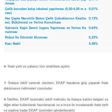
ılması
Çelik borudan kalıp iskelesi yapılması (0,00-4,00 m a
0,01%
rası)
Her Çapta Nervürlü Beton Çelik Çubuklarının Kesilm
0,13%
esi, Bükülmesi ve Yerine Konulması
Galvaniz Kaplı Demir Izgara Yapılması ve Yerine Ko
0,64%
nulması
Robot İle Görüntü Alınması
0,33%
Kazı Nakli
4,48%
İhale yerli ve yabancı tüm isteklilere açıktır.
6-
İhaleye teklif verecek olanların, EKAP hesabına giriş yaparak ihale
7-
dokümanını indirmeleri zorunludur.
Teklifler, EKAP üzerinden teklif mektubu ile ihaleye katılım belgesi ve
8-
diğer ekler kullanılarak hazırlanacak ve e-imza ile imzalanarak ihale tarih
ve saatine kadar EKAP üzerinden gönderilecektir.