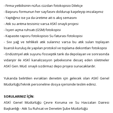
- Firma yetkilisinin nüfus cüzdan fotokopisio Dilekçe
- Başvuru formunun her sayfasını doldurup kaşeleyip imzalayınız
- Yaptığınız ise ya da üretime ait is akış semasını
- Atık su arıtma tesisiniz varsa ASKİ onaylı projesi
- İsyeri açma ruhsatı (GSM) fotokopisi
- Kapasite raporu fotokopisio Su faturası fotokopisi
- Sıvı yağ ve tehlikeli atık sularınız varsa bu atık suları toplayan
lisanslı kuruluş ile yapılan protokol ve toplama dekontları fotokopisi
- Endüstriyel atık suyunu fosseptik tank da depolayan ve sonrasında
vidanjör ile ASKİ kanalizasyon şebekesine desarj eden isletmeler
ASKİ Gen. Müd. onaylı sızdırmaz depo projesi sunacaklardır.
Yukarıda belirtilen evrakları denetim için gelecek olan ASKİ Genel
MüdürlüğüTeknik personeline dosya içerisinde teslim ediniz.
SORULARINIZ İÇİN:
ASKİ Genel Müdürlüğü Çevre Koruma ve Su Havzaları Dairesi
Başkanlığı - Atık Su Ruhsat ve Denetim Şube Müdürlüğü