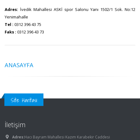
Adres:
İvedik Mahallesi ASKİ spor Salonu Yanı 1502/1 Sok. No:12
Yenimahalle
Tel :
0312 396 43 75
Faks :
0312 396 43 73
ANASAYFA
Site Haritası
İletişim
Adres:
Hacı Bayram Mahallesi Kazım Karabekir Caddesi